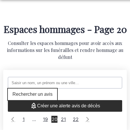
ORGANISER DES OBSÈQUES
PRÉVOIR SES OBSÈQUES
MONUMENTS FUNÉRAIRES
Espaces hommages - Page 20
NOS AGENCES
NOTRE CHAMBRE FUNERAIRE
Consulter les espaces hommages pour avoir accès aux
LA HAUTE BÉDOULE
SERVICES AUX FAMILLES
informations sur les funérailles et rendre hommage au
NOTRE DAME LIMITE
ESPACES HOMMAGES
défunt
Rechercher un avis
Créer une alerte avis de décès
1
…
19
20
21
22