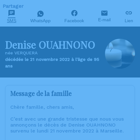
Partager
E-mail
SMS
WhatsApp
Facebook
Lien
Denise OUAHNONO
née VERQUERA
décédée le 21 novembre 2022 à l'âge de 95
ans
Message de la famille
Chère famille, chers amis,
C’est avec une grande tristesse que nous vous
annonçons le décès de Denise OUAHNONO
survenu le lundi 21 novembre 2022 à Marseille.