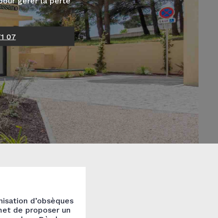
our gérer la perte
71 07
nisation d’obsèques
met de proposer un