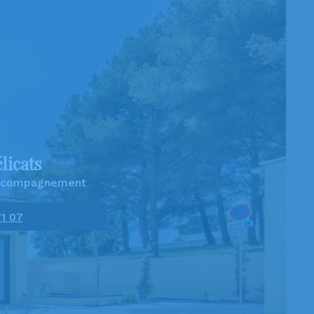
licats
 accompagnement
71 07