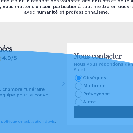
l’écoute et le respect des volontés des défunts et de leu
 nous mettons un soin particulier à tout mettre en oeuvre
avec humanité et professionnalisme.
nées
Nous contacter
4.9/5
Nous vous répondons dans
Sujet
Audrey Canavèse
Obsèques
Marbrerie
.. chambre funéraire
Un grand merci à toute l’équip
Prévoyance
 équipe pour le convoi …
gentillesse et votre accompa
été organisé avec beaucoup de
Autre
nous a beaucoup aidés. Nous
e
politique de publication d’avis
.