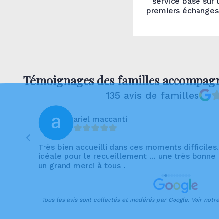
service basé sur 
premiers échanges,
Témoignages des familles accompag
135 avis de familles
ariel maccanti
ie
Très bien accueilli dans ces moments difficiles
idéale pour le recueillement … une très bonne
un grand merci à tous .
Tous les avis sont collectés et modérés par Google. Voir notr