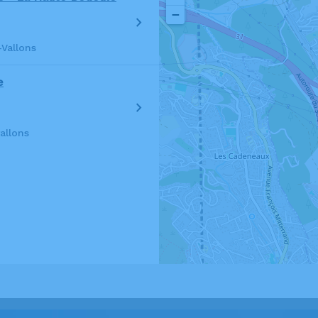
−
Vallons
e
allons