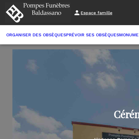
Espace famille
ORGANISER DES OBSÈQUES
PRÉVOIR SES OBSÈQUES
MONUME
Cérém