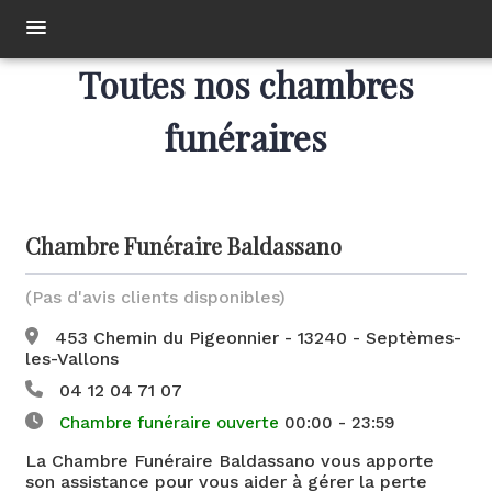
Toutes nos chambres
ORGANISER DES OBSÈQUES
PRÉVOIR SES OBSÈQUES
funéraires
MONUMENTS FUNÉRAIRES
NOS AGENCES
NOTRE CHAMBRE FUNERAIRE
LA HAUTE BÉDOULE
SERVICES AUX FAMILLES
Chambre Funéraire Baldassano
NOTRE DAME LIMITE
ESPACES HOMMAGES
(Pas d'avis clients disponibles)
453 Chemin du Pigeonnier - 13240 - Septèmes-
les-Vallons
04 12 04 71 07
Chambre funéraire ouverte
00:00 - 23:59
La Chambre Funéraire Baldassano vous apporte
son assistance pour vous aider à gérer la perte