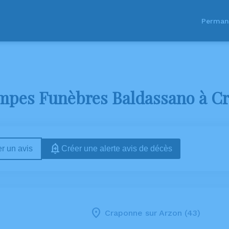
Perman
NTS FUNÉRAIRES
NOS AGENCES
NOTRE CHAMBRE FUNERAIR
mpes Funèbres Baldassano à C
r un avis
Créer une alerte avis de décès
Craponne sur Arzon (43)