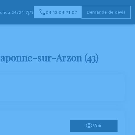
Demande de devis
ence 24/24 7j/7
04 12 04 71 07
E
SERVICES AUX FAMILLES
ESPACES HOMMAGES
raponne-sur-Arzon (43)
Voir