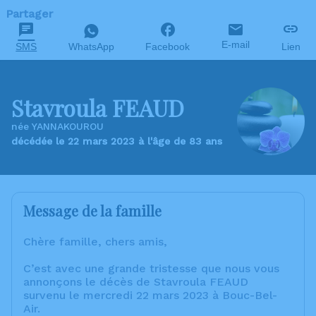
Partager
E-mail
SMS
WhatsApp
Facebook
Lien
Stavroula FEAUD
née YANNAKOUROU
décédée le 22 mars 2023 à l'âge de 83 ans
Message de la famille
Chère famille, chers amis,
C’est avec une grande tristesse que nous vous
annonçons le décès de Stavroula FEAUD
survenu le mercredi 22 mars 2023 à Bouc-Bel-
Air.