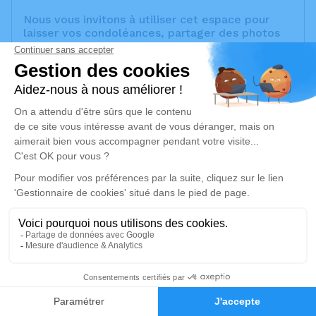
Nous vous invitons à utiliser cet espace pour
laisser vos condoléances, partager des photos
souvenirs, une anecdote ou exprimer vos
pensées à travers des poèmes ou des textes.
Cet endroit est un lieu d'expression dédié à
honorer la mémoire de Stavroula FEAUD.
Un service de plantation d’arbre hommage est
disponible ici
.
Je rends hommage
Cérémonie religieuse
lundi 27 mars 2023 à 16h00
Église Sainte-Anne de Septèmes-les-Vallons
Place Didier Tramoni
13240 Septèmes-les-Vallons
4
Faire-part
Hommages