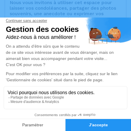
Nous vous invitons à utiliser cet espace pour
laisser vos condoléances, partager des photos
souvenirs, une anecdote ou exprimer vos
pensées à travers des poèmes ou des textes.
Cet endroit est un lieu d'expression dédié à
honorer la mémoire de Rose LECHARPE.
Un service de plantation d’arbre hommage est
disponible ici
.
Je rends hommage
Cérémonie religieuse
jeudi 17 avril 2025 à 10h00
Église Sainte-Anne de Septèmes-les-Vallons
Place Didier Tramoni
13240 Septèmes-les-Vallons
1
Faire-part
Hommages
Je rends hommage