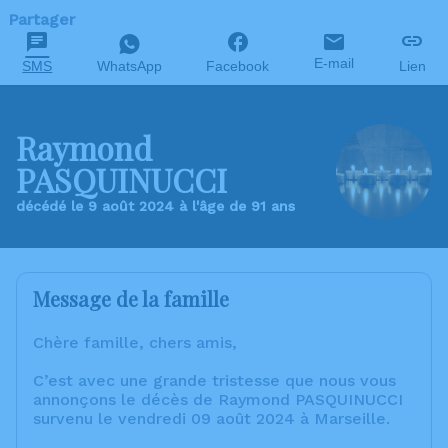
Partager
E-mail
SMS
WhatsApp
Facebook
Lien
Raymond
PASQUINUCCI
décédé le 9 août 2024 à l'âge de 91 ans
Message de la famille
Chère famille, chers amis,
C’est avec une grande tristesse que nous vous
annonçons le décès de Raymond PASQUINUCCI
survenu le vendredi 09 août 2024 à Marseille.