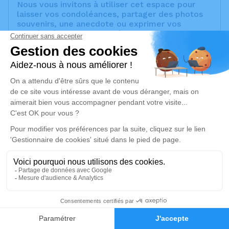
Nous vous invitons à utiliser cet espace pour
laisser vos condoléances, partager des photos
souvenirs, une anecdote ou exprimer vos
pensées à travers des poèmes ou des textes.
Cet endroit est un lieu d'expression dédié à
honorer la mémoire de Raymond PASQUINUCCI.
Un service de plantation d’arbre hommage est
disponible ici
.
Je rends hommage
Cérémonie religieuse
mercredi 14 août 2024 à 09h30
Église Sainte-Anne de Septèmes-les-Vallons
Place Didier Tramoni
13240 Septèmes-les-Vallons
33
Faire-part
Hommages
Je rends hommage