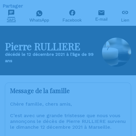
Partager
E-mail
SMS
WhatsApp
Facebook
Lien
Pierre RULLIERE
décédé le 12 décembre 2021 à l'âge de 99
ans
Message de la famille
Chère famille, chers amis,
C’est avec une grande tristesse que nous vous
annonçons le décès de Pierre RULLIERE survenu
le dimanche 12 décembre 2021 à Marseille.