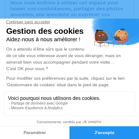
Nous vous invitons à utiliser cet espace pour
laisser vos condoléances, partager des photos
souvenirs, une anecdote ou exprimer vos
pensées à travers des poèmes ou des textes.
Cet endroit est un lieu d'expression dédié à
honorer la mémoire de Pierre RULLIERE.
Un service de plantation d’arbre hommage est
disponible ici
.
Je rends hommage
Cérémonie religieuse
jeudi 16 décembre 2021 à 15h00
Église Sainte-Marthe de Marseille
Plateau de l'Eglise
13014 Marseille
1
Faire-part
Hommages
Je rends hommage