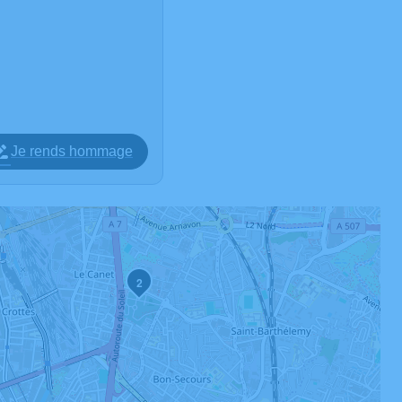
Je rends hommage
2