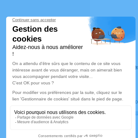
Déroulé de
Le mardi 0
Église Bel
Marseille