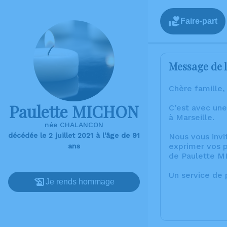
Faire-part
Message de l
Chère famille,
Paulette MICHON
C’est avec une
à Marseille.
née CHALANCON
décédée le 2 juillet 2021 à l'âge de 91
Nous vous invi
exprimer vos p
ans
de Paulette M
Un service de
Je rends hommage