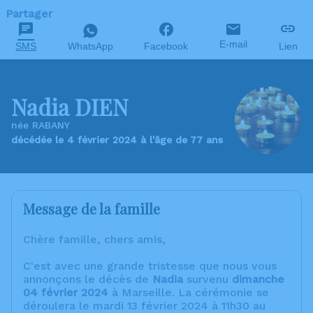
Partager
E-mail
SMS
WhatsApp
Facebook
Lien
Nadia DIEN
née RABANY
décédée le 4 février 2024 à l'âge de 77 ans
Message de la famille
Chère famille, chers amis,
C'est avec une grande tristesse que nous vous
annonçons le décès de
Nadia
survenu
dimanche
04 février 2024
à Marseille. La cérémonie se
déroulera le mardi 13 février 2024 à 11h30 au