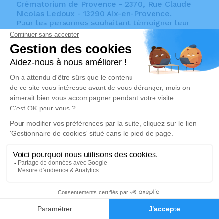
Crématorium de Provence - 2370, Rue Claude
Nicolas Ledoux - 13290 Aix-en-Provence.
Pour les personnes souhaitant témoigner leur
affection à notre mère, il est proposé
d'apporter une fleur de votre choix qui sera
déposée sur le cercueil en fin de cérémonie.
Merci pour vos pensées.
Lionel et Eric
Un service de plantation d’arbre hommage est
disponible ici
.
Je rends hommage
Cérémonie religieuse
mardi 13 février 2024 à 11h30
17
Crématorium de Provence et Parc Mémorial
de Provence d'Aix-en-Provence
Faire-part
Hommages
2370, Rue Claude Nicolas Ledoux