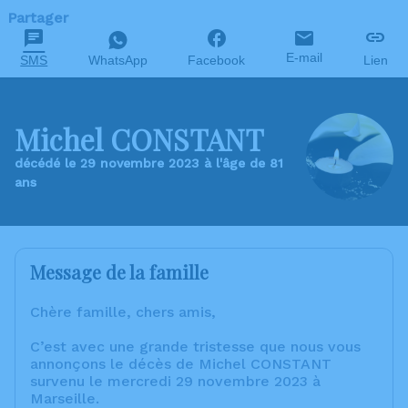
Partager
E-mail
SMS
WhatsApp
Facebook
Lien
Michel CONSTANT
décédé le 29 novembre 2023 à l'âge de 81
ans
Message de la famille
Chère famille, chers amis,
C’est avec une grande tristesse que nous vous
annonçons le décès de Michel CONSTANT
survenu le mercredi 29 novembre 2023 à
Marseille.