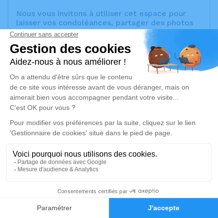
Nous vous invitons à utiliser cet espace pour
laisser vos condoléances, partager des photos
souvenirs, une anecdote ou exprimer vos
pensées à travers des poèmes ou des textes.
Cet endroit est un lieu d'expression dédié à
honorer la mémoire de Michel CONSTANT.
Un service de plantation d’arbre hommage est
disponible ici
.
Je rends hommage
Cérémonie religieuse
lundi 04 décembre 2023 à 11h30
Chapelle Funérarium Municipal de Marseille
380 Rue Saint-Pierre
13005 Marseille
1
Faire-part
Hommages