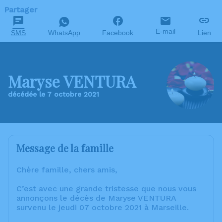
Partager
E-mail
SMS
WhatsApp
Facebook
Lien
Maryse VENTURA
décédée le 7 octobre 2021
Message de la famille
Chère famille, chers amis,
C’est avec une grande tristesse que nous vous
annonçons le décès de Maryse VENTURA
survenu le jeudi 07 octobre 2021 à Marseille.