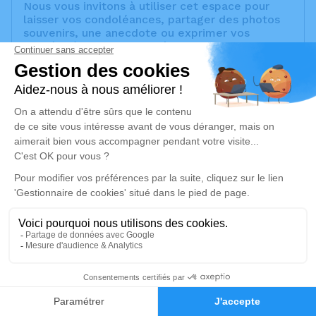
Nous vous invitons à utiliser cet espace pour
laisser vos condoléances, partager des photos
souvenirs, une anecdote ou exprimer vos
pensées à travers des poèmes ou des textes.
Cet endroit est un lieu d'expression dédié à
honorer la mémoire de Maryse VENTURA.
Un service de plantation d’arbre hommage est
disponible ici
.
Je rends hommage
Cérémonie religieuse
mardi 12 octobre 2021 à 10h30
Église Assomption de Notre Dame de
Cabriès
Avenue de Provence - Calas
1
13480 Cabriès
Faire-part
Hommages