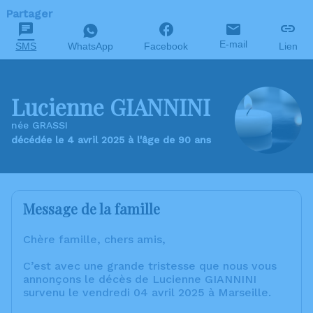
Partager
E-mail
SMS
WhatsApp
Facebook
Lien
Lucienne GIANNINI
née GRASSI
décédée le 4 avril 2025 à l'âge de 90 ans
Message de la famille
Chère famille, chers amis,
C’est avec une grande tristesse que nous vous
annonçons le décès de Lucienne GIANNINI
survenu le vendredi 04 avril 2025 à Marseille.