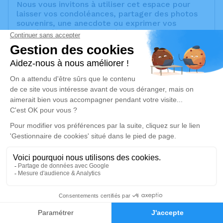
Nous vous invitons à utiliser cet espace pour
laisser vos condoléances, partager des photos
souvenirs, une anecdote ou exprimer vos
pensées à travers des poèmes ou des textes.
Cet endroit est un lieu d'expression dédié à
honorer la mémoire de Lucienne GIANNINI.
Un service de plantation d’arbre hommage est
disponible ici
.
Je rends hommage
Crémation
mercredi 09 avril 2025 à 11h00
Crématorium de Provence et Parc Mémorial
de Provence d'Aix-en-Provence
2370, Rue Claude Nicolas Ledoux
2
13290 Aix-en-Provence
Faire-part
Hommages