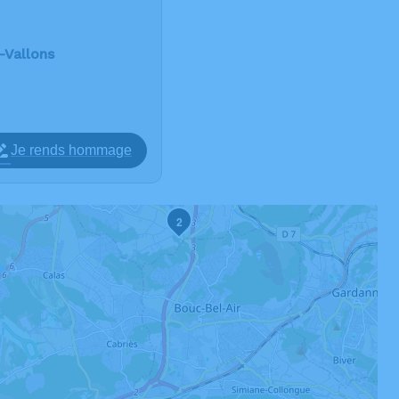
-Vallons
Je rends hommage
2