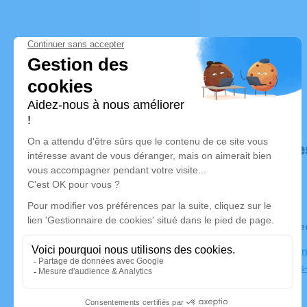
Déroulé de
Le mercre
Église Sai
Septèmes-