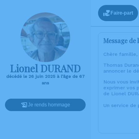
Faire-part
Message de l
Chère famille,
Lionel DURAND
Thomas Durand 
annoncer le d
décédé le 26 juin 2025 à l'âge de 67
Nous vous invi
ans
exprimer vos p
de Lionel DU
Je rends hommage
Un service de