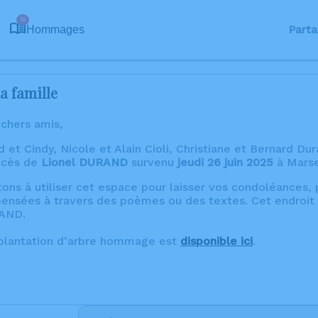
18
Parta
Hommages
a famille
 chers amis,
et Cindy, Nicole et Alain Cioli, Christiane et Bernard Dur
écès de
Lionel DURAND
survenu
jeudi 26 juin 2025
à Marse
tons à utiliser cet espace pour laisser vos condoléances
ensées à travers des poèmes ou des textes. Cet endroit 
RAND.
 plantation d’arbre hommage est
disponible ici
.