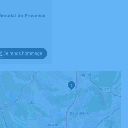
émorial de Provence
Je rends hommage
2