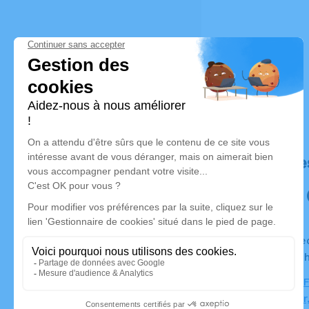
Déroulé de
Du vendredi 27 juin 2025 à 17h00 au mardi 01 juillet
2025 à 08
Chambre F
Pigeonnier