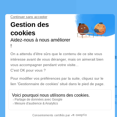
Déroulé de
Le mercre
Église Sai
Septèmes-