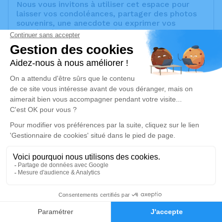
Nous vous invitons à utiliser cet espace pour
laisser vos condoléances, partager des photos
souvenirs, une anecdote ou exprimer vos
pensées à travers des poèmes ou des textes.
Cet endroit est un lieu d'expression dédié à
honorer la mémoire de Jean-Pierre CULLELLY.
Un service de plantation d’arbre hommage est
disponible ici
.
Je rends hommage
Cérémonie religieuse
jeudi 05 juin 2025 à 10h00
Chambre Funéraire Baldassano de
Septèmes-les-Vallons
453 Chemin du Pigeonnier
1
13240 Septèmes-les-Vallons
Faire-part
Hommages