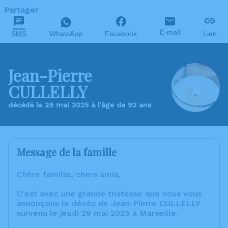
Partager
E-mail
SMS
WhatsApp
Facebook
Lien
Jean-Pierre
CULLELLY
décédé le 29 mai 2025 à l'âge de 92 ans
Message de la famille
Chère famille, chers amis,
C’est avec une grande tristesse que nous vous
annonçons le décès de Jean-Pierre CULLELLY
survenu le jeudi 29 mai 2025 à Marseille.