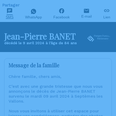
Partager
E-mail
SMS
WhatsApp
Facebook
Lien
Jean-Pierre BANET
décédé le 9 avril 2024 à l'âge de 84 ans
Message de la famille
Chère famille, chers amis,
C’est avec une grande tristesse que nous vous
annonçons le décès de Jean-Pierre BANET
survenu le mardi 09 avril 2024 à Septèmes les
Vallons.
Nous vous invitons à utiliser cet espace pour
laisser vos condoléances, partager des photos