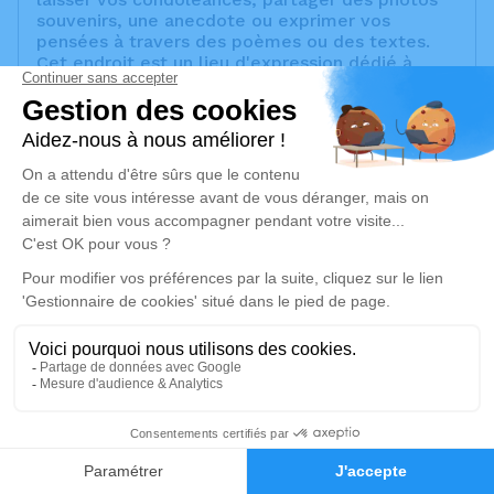
souvenirs, une anecdote ou exprimer vos
pensées à travers des poèmes ou des textes.
Cet endroit est un lieu d'expression dédié à
honorer la mémoire de Jean-Pierre BANET.
Un service de plantation d’arbre hommage est
disponible ici
.
Je rends hommage
Cérémonie religieuse
mardi 16 avril 2024 à 10h00
Église Sainte-Anne de Septèmes-les-Vallons
Place Didier Tramoni
13240 Septèmes-les-Vallons
29
Je rends hommage
Faire-part
Hommages