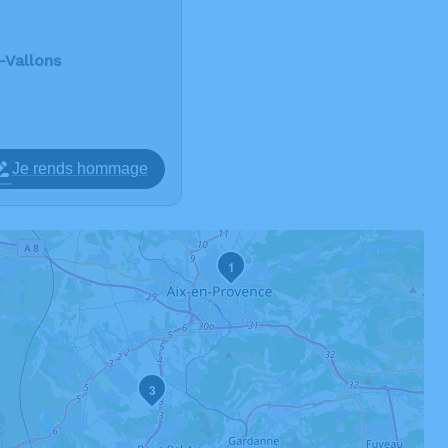
-Vallons
Je rends hommage
1
3