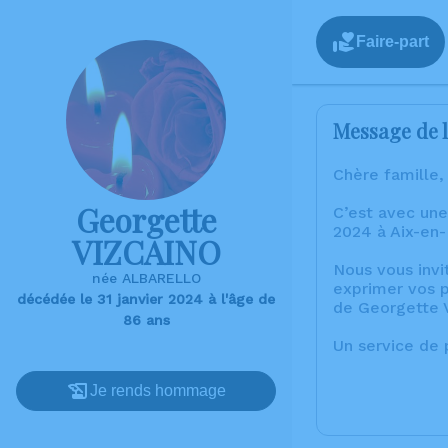
Faire-part
Message de l
Chère famille,
Georgette
C’est avec une
2024 à Aix-en
VIZCAINO
Nous vous invi
née ALBARELLO
exprimer vos p
décédée le 31 janvier 2024 à l'âge de
de Georgette 
86 ans
Un service de
Je rends hommage