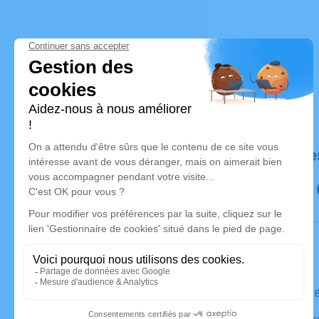
Déroulé de
Le jeudi 
Église Sai