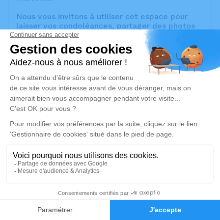
Nous vous invitons à utiliser cet espace pour
laisser vos condoléances, partager des photos
souvenirs, une anecdote ou exprimer vos
pensées à travers des poèmes ou des textes.
Cet endroit est un lieu d'expression dédié à
honorer la mémoire de Gabriel BARDIZBANIAN.
Un service de plantation d’arbre hommage est
disponible ici
.
Je rends hommage
Cérémonie religieuse
mardi 01 octobre 2024 à 09h30
Eglise Apostolique Arménienne Saint-
Thaddée et Saint-Barthélémy Saint Tatéos
1
de Marseille
27 Traverse de l'Église - Quartier Borel
Faire-part
Hommages
13015 Marseille