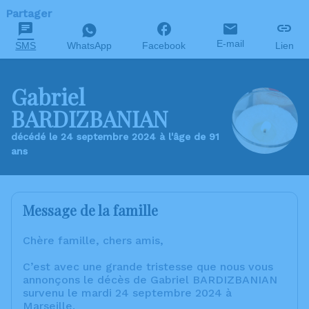
Partager
E-mail
SMS
WhatsApp
Facebook
Lien
Gabriel
BARDIZBANIAN
décédé le 24 septembre 2024 à l'âge de 91
ans
Message de la famille
Chère famille, chers amis,
C’est avec une grande tristesse que nous vous
annonçons le décès de Gabriel BARDIZBANIAN
survenu le mardi 24 septembre 2024 à
Marseille.