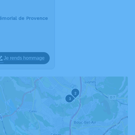
émorial de Provence
Je rends hommage
2
3