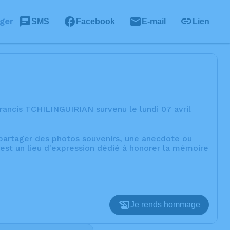
ger
SMS
Facebook
E-mail
Lien
rancis TCHILINGUIRIAN survenu le lundi 07 avril
, partager des photos souvenirs, une anecdote ou
est un lieu d'expression dédié à honorer la mémoire
Je rends hommage