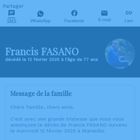
Partager
E-mail
SMS
WhatsApp
Facebook
Lien
Francis FASANO
décédé le 12 février 2025 à l'âge de 77 ans
Message de la famille
Chère famille, chers amis,
C’est avec une grande tristesse que nous vous
annonçons le décès de Francis FASANO survenu
le mercredi 12 février 2025 à Marseille.