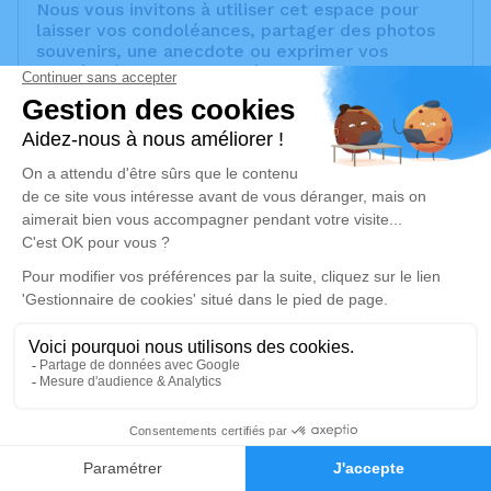
Nous vous invitons à utiliser cet espace pour
laisser vos condoléances, partager des photos
souvenirs, une anecdote ou exprimer vos
pensées à travers des poèmes ou des textes.
Cet endroit est un lieu d'expression dédié à
honorer la mémoire de Francis FASANO.
Un service de plantation d’arbre hommage est
disponible ici
.
Je rends hommage
Cérémonie religieuse
mercredi 19 février 2025 à 09h30
Crématorium de Provence et Parc Mémorial
de Provence d'Aix-en-Provence
2370, Rue Claude Nicolas Ledoux
1
13290 Aix-en-Provence
Faire-part
Hommages