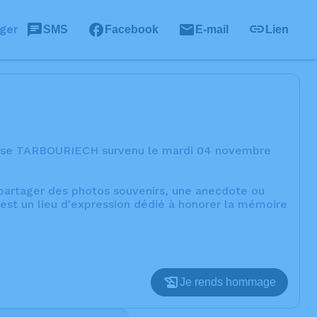
ger
SMS
Facebook
E-mail
Lien
Elise TARBOURIECH survenu le mardi 04 novembre
, partager des photos souvenirs, une anecdote ou
est un lieu d'expression dédié à honorer la mémoire
Je rends hommage