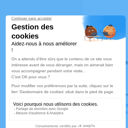
Déroulé de
Le mercre
Église Sai
Septèmes-