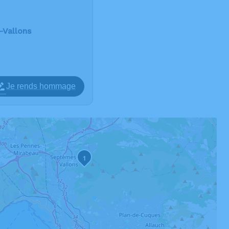
-Vallons
Je rends hommage
1