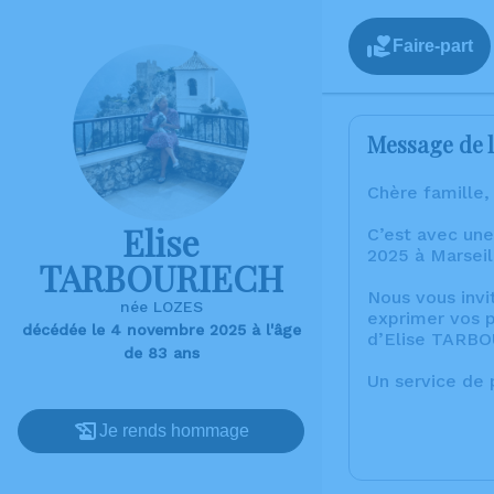
Faire-part
Message de l
Chère famille,
Elise
C’est avec un
2025 à Marseil
TARBOURIECH
Nous vous invi
née LOZES
exprimer vos p
décédée le 4 novembre 2025 à l'âge
d’Elise TARB
de 83 ans
Un service de
Je rends hommage