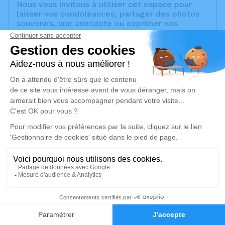
Nous vous invitons à utiliser cet espace pour
laisser vos condoléances, partager des photos
souvenirs, une anecdote ou exprimer vos
pensées à travers des poèmes ou des textes.
Cet endroit est un lieu d'expression dédié à
honorer la mémoire d’Edouard COJA.
Un service de plantation d’arbre hommage est
disponible ici
.
Je rends hommage
Inhumation
vendredi 15 septembre 2023 à 11h00
Cimetière de la Haute Bédoule de
Septèmes-les-Vallons
10, Chemin du Pigeonnier
2
13240 Septèmes-les-Vallons
Faire-part
Hommages