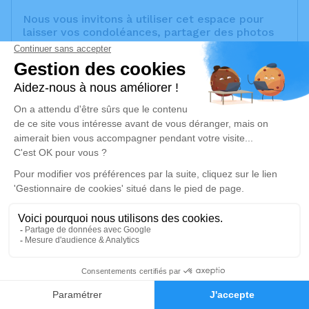
Nous vous invitons à utiliser cet espace pour
laisser vos condoléances, partager des photos
souvenirs, une anecdote ou exprimer vos
pensées à travers des poèmes ou des textes.
Cet endroit est un lieu d'expression dédié à
honorer la mémoire de Colette MOURLANNE.
Un service de plantation d’arbre hommage est
disponible ici
.
Je rends hommage
Crémation
jeudi 26 décembre 2024 à 14h30
Crématorium de Provence et Parc Mémorial
de Provence d'Aix-en-Provence
2370, Rue Claude Nicolas Ledoux
6
13290 Aix-en-Provence
Faire-part
Hommages