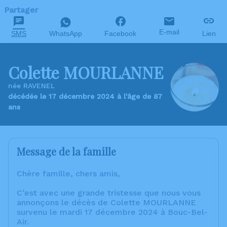
Partager
E-mail
SMS
WhatsApp
Facebook
Lien
Colette MOURLANNE
née RAVENEL
décédée le 17 décembre 2024 à l'âge de 87
ans
Message de la famille
Chère famille, chers amis,
C’est avec une grande tristesse que nous vous
annonçons le décès de Colette MOURLANNE
survenu le mardi 17 décembre 2024 à Bouc-Bel-
Air.