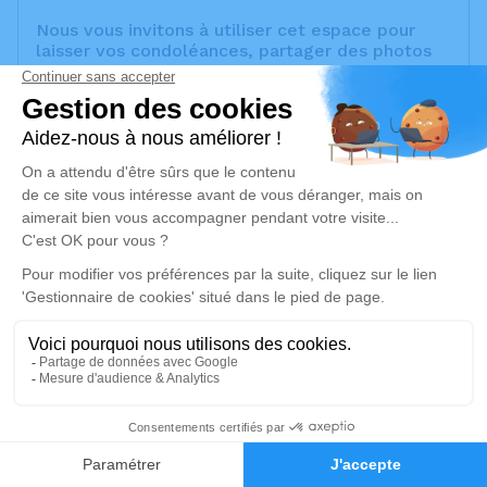
Nous vous invitons à utiliser cet espace pour
laisser vos condoléances, partager des photos
souvenirs, une anecdote ou exprimer vos
pensées à travers des poèmes ou des textes.
Cet endroit est un lieu d'expression dédié à
honorer la mémoire de Christian CASTEL-
SAMES.
Un service de plantation d’arbre hommage est
disponible ici
.
Je rends hommage
Crémation
jeudi 18 juin 2026 à 10h15
Crématorium de Marseille
380 Rue Saint-Pierre
23
13005 Marseille
Faire-part
Hommages