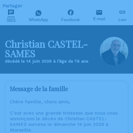
Partager
E-mail
SMS
WhatsApp
Facebook
Lien
Christian CASTEL-
SAMES
décédé le 14 juin 2026 à l'âge de 78 ans
Message de la famille
Chère famille, chers amis,
C’est avec une grande tristesse que nous vous
annonçons le décès de Christian CASTEL-
SAMES survenu le dimanche 14 juin 2026 à
Marseille.