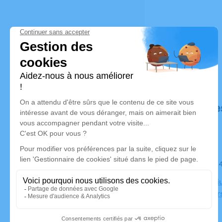
Déroulé de
Le jeudi 0
Crématoriu
13005 Mars