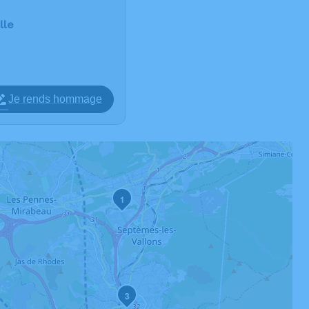
lle
Je rends hommage
1
3