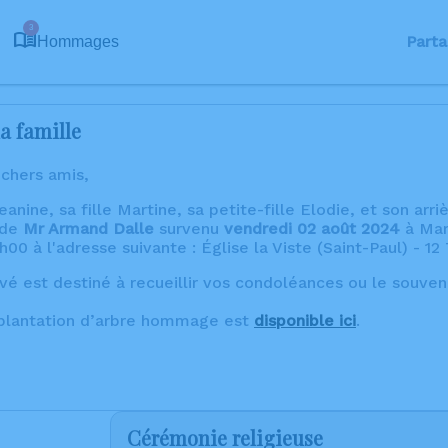
3
Parta
Hommages
a famille
 chers amis,
ne, sa fille Martine, sa petite-fille Elodie, et son arrièr
 de
Mr Armand Dalle
survenu
vendredi 02 août 2024
à Mar
00 à l'adresse suivante : Église la Viste (Saint-Paul) - 12
vé est destiné à recueillir vos condoléances ou le souve
 plantation d’arbre hommage est
disponible ici
.
Cérémonie religieuse