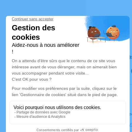
Déroulé de
Le mercre
Église la V
Marseille