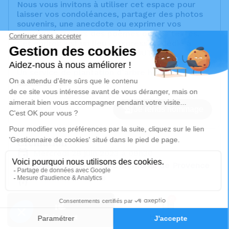
Nous vous invitons à utiliser cet espace pour
laisser vos condoléances, partager des photos
souvenirs, une anecdote ou exprimer vos
pensées à travers des poèmes ou des textes.
Cet endroit est un lieu d'expression dédié à
honorer la mémoire d’Arlette BUTI.
Un service de plantation d’arbre hommage est
disponible ici
.
Je rends hommage
Crémation
mercredi 28 juin 2023 à 09h30
Crématorium et Parc Mémorial de Provence
d'Aix-en-Provence
2370 Rue Claude Nicolas Ledoux
21
13290 Aix-en-Provence
Faire-part
Hommages