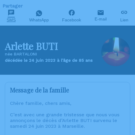
Partager
E-mail
SMS
WhatsApp
Facebook
Lien
Arlette BUTI
née BARTALONI
décédée le 24 juin 2023 à l'âge de 85 ans
Message de la famille
Chère famille, chers amis,
C’est avec une grande tristesse que nous vous
annonçons le décès d’Arlette BUTI survenu le
samedi 24 juin 2023 à Marseille.