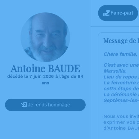
Faire-part
Message de l
Chère famille,
Antoine BAUDE
C’est avec une
Marseille.
décédé le 7 juin 2026 à l'âge de 84
Lieu de repos 
La fermeture d
ans
cette étape de
La cérémonie r
Septèmes-les-
Je rends hommage
Nous vous invi
exprimer vos p
d’Antoine BAU