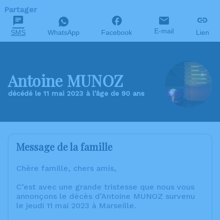
Partager
E-mail
SMS
WhatsApp
Facebook
Lien
Antoine MUNOZ
décédé le 11 mai 2023 à l'âge de 90 ans
Message de la famille
Chère famille, chers amis,
C’est avec une grande tristesse que nous vous
annonçons le décès d’Antoine MUNOZ survenu
le jeudi 11 mai 2023 à Marseille.