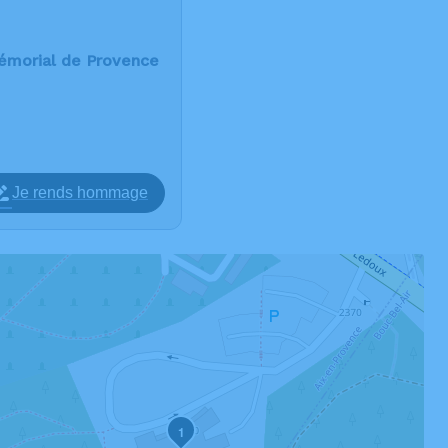
émorial de Provence
Je rends hommage
1