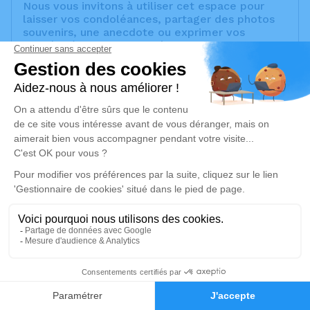
Nous vous invitons à utiliser cet espace pour
laisser vos condoléances, partager des photos
souvenirs, une anecdote ou exprimer vos
pensées à travers des poèmes ou des textes.
Cet endroit est un lieu d'expression dédié à
honorer la mémoire d’André CLARY.
Un service de plantation d’arbre hommage est
disponible ici
.
Je rends hommage
Crémation
jeudi 22 janvier 2026 à 14h30
Crématorium de Provence et Parc Mémorial
de Provence d'Aix-en-Provence
2370, Rue Claude Nicolas Ledoux
4
13290 Aix-en-Provence
Faire-part
Hommages