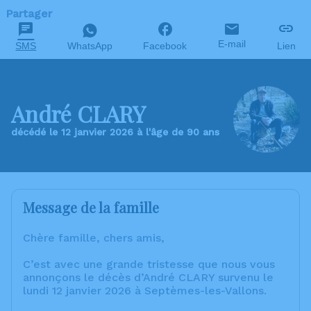
Partager
E-mail
SMS
WhatsApp
Facebook
Lien
André CLARY
décédé le 12 janvier 2026 à l'âge de 90 ans
Message de la famille
Chère famille, chers amis,
C’est avec une grande tristesse que nous vous
annonçons le décès d’André CLARY survenu le
lundi 12 janvier 2026 à Septèmes-les-Vallons.