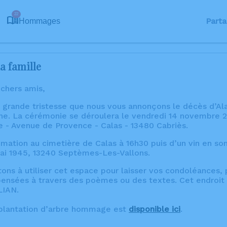
22
Parta
Hommages
a famille
 chers amis,
e grande tristesse que nous vous annonçons le décès d’A
e. La cérémonie se déroulera le vendredi 14 novembre 20
 - Avenue de Provence - Calas - 13480 Cabriès.
humation au cimetière de Calas à 16h30 puis d’un vin en 
ai 1945, 13240 Septèmes-Les-Vallons.
tons à utiliser cet espace pour laisser vos condoléances
ensées à travers des poèmes ou des textes. Cet endroit 
LIAN.
 plantation d’arbre hommage est
disponible ici
.