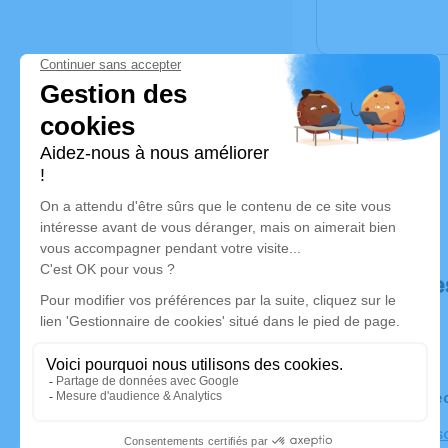
Déroulé de
Le vendre
Église As