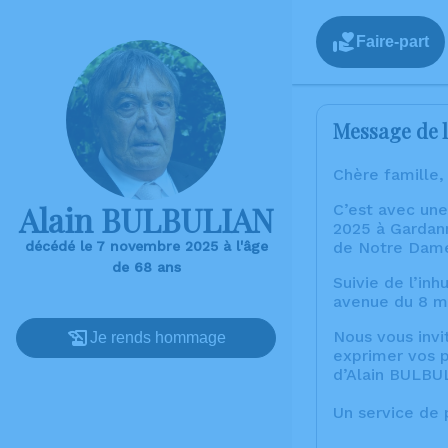
Faire-part
Message de l
Chère famille,
Alain BULBULIAN
C’est avec un
2025 à Gardann
décédé le 7 novembre 2025 à l'âge
de Notre Dame
de 68 ans
Suivie de l’in
avenue du 8 m
Nous vous invi
Je rends hommage
exprimer vos p
d’Alain BULBU
Un service de