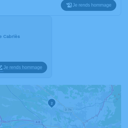
Je rends hommage
e Cabriès
Je rends hommage
2